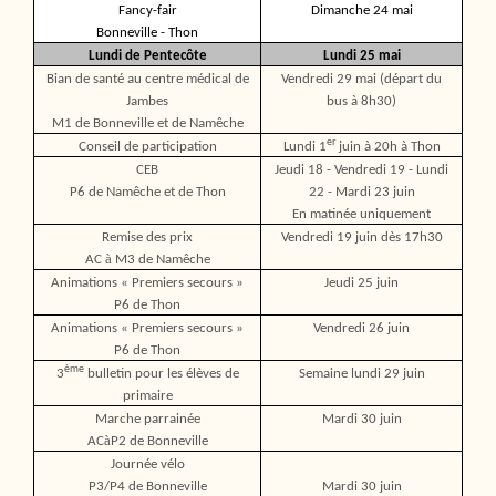
Fancy-fair
Dimanche 24 mai
Bonneville - Thon
Lundi de Pentecôte
Lundi 25 mai
Bian de santé au centre médical de
Vendredi 29 mai (départ du
Jambes
bus à 8h30)
M1 de Bonneville et de Namêche
er
Conseil de participation
Lundi 1
juin à 20h à Thon
CEB
Jeudi 18 - Vendredi 19 - Lundi
P6 de Namêche et de Thon
22 - Mardi 23 juin
En matinée uniquement
Remise des prix
Vendredi 19 juin dès 17h30
à
AC
M3 de Namêche
Animations « Premiers secours »
Jeudi 25 juin
P6 de Thon
Animations « Premiers secours »
Vendredi 26 juin
P6 de Thon
ème
3
bulletin pour les élèves de
Semaine lundi 29 juin
primaire
Marche parrainée
Mardi 30 juin
à
AC
P2 de Bonneville
Journée vélo
P3/P4 de Bonneville
Mardi 30 juin