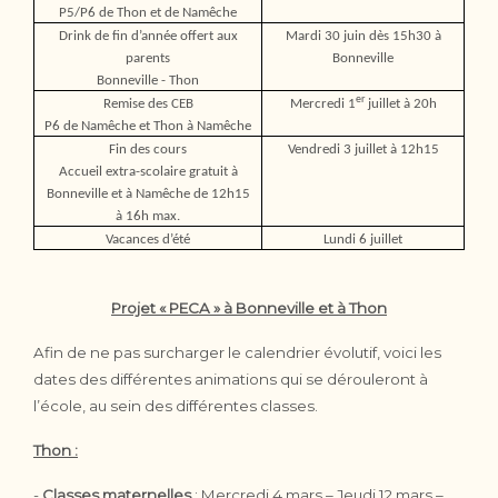
P5/P6 de Thon et de Namêche
Drink de fin d’année offert aux
Mardi 30 juin dès 15h30 à
parents
Bonneville
Bonneville - Thon
er
Remise des CEB
Mercredi 1
juillet à 20h
P6 de Namêche et Thon à Namêche
Fin des cours
Vendredi 3 juillet à 12h15
Accueil extra-scolaire gratuit à
Bonneville et à Namêche de 12h15
à 16h max.
Vacances d’été
Lundi 6 juillet
Projet « PECA » à Bonneville et à Thon
Afin de ne pas surcharger le calendrier évolutif, voici les
dates des différentes animations qui se dérouleront à
l’école, au sein des différentes classes.
Thon :
-
Classes maternelles
: Mercredi 4 mars – Jeudi 12 mars –