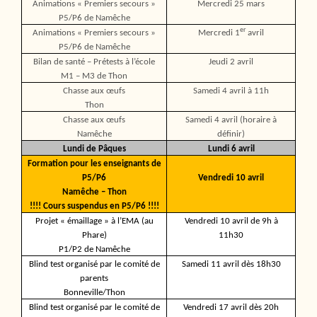
Animations « Premiers secours »
Mercredi 25 mars
P5/P6 de Namêche
er
Animations « Premiers secours »
Mercredi 1
avril
P5/P6 de Namêche
Bilan de santé – Prétests à l’école
Jeudi 2 avril
M1 – M3 de Thon
Chasse aux œufs
Samedi 4 avril à 11h
Thon
Chasse aux œufs
Samedi 4 avril (horaire à
Namêche
définir)
Lundi de Pâques
Lundi 6 avril
Formation pour les enseignants de
P5/P6
Vendredi 10 avril
Namêche – Thon
!!!! Cours suspendus en P5/P6 !!!!
Projet « émaillage » à l’EMA (au
Vendredi 10 avril de 9h à
Phare)
11h30
P1/P2 de Namêche
Blind test organisé par le comité de
Samedi 11 avril dès 18h30
parents
Bonneville/Thon
Blind test organisé par le comité de
Vendredi 17 avril dès 20h