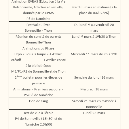
Animation EVRAS
(Education à la Vie
Mardi 3 mars en matinée (à la
Relationnelle, Affective et Sexuelle)
donnée par le CPMS
place du 03/02/26)
P6 de Namêche
Festival du livre
Du lundi 9 au vendredi 20
Bonneville – Thon
mars
Réunion du comité de parents
Lundi 9 mars à 19h30 à Thon
Bonneville/Thon
Animations au Phare
Expo « Sous la loupe » + Atelier
Mercredi 11 mars de 9h à 12h
créatif
+ Atelier conté
à la bibliothèque
M3/P1/P2 de Bonneville et de Thon
ème
2
bulletin pour les élèves de
Semaine du lundi 16 mars
primaire
Animations « Premiers secours »
Mercredi 18 mars
P5/P6 de Namêche
Don de sang
Samedi 21 mars en matinée à
Bonneville
Test de vue à l’école
Lundi 23 mars
P4 de Bonneville (13h30) et de
Namêche (15h00)