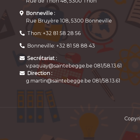
Rue de Thon 48, 5300 Thon
Bonneville :
Rue Bruyère 108, 5300 Bonneville
Thon: +32 81 58 28 56
Bonneville: +32 81 58 88 43
Secrétariat :
v.paquay@saintebegge.be 081/58.13.61
Direction :
g.martin@saintebegge.be 081/58.13.61
Copyr