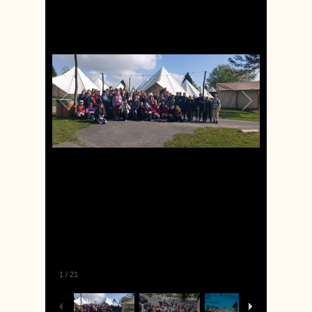
1
/
21