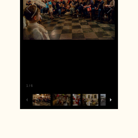
1
/
6