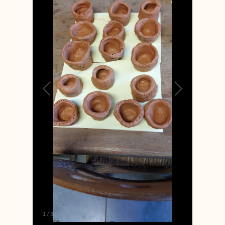
1
/
3