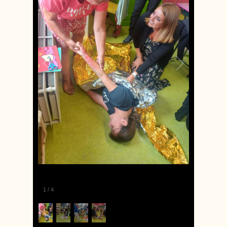
1
/
4